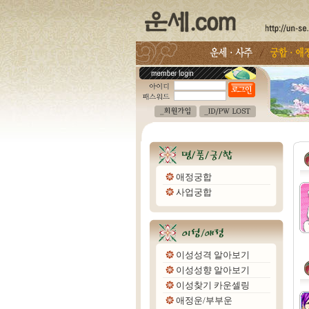
애정궁합
사업궁합
이성성격 알아보기
이성성향 알아보기
이성찾기 카운셀링
애정운/부부운