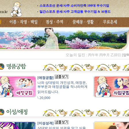
스포츠조선 운세/사주 소비자만족 100대 우수기업
일간스포츠 운세/사주 고객감동 우수기업 & 브랜드
오늘의 일진 :
丙午年 丙申月 乙卯日
[양력
[애정궁합]
나와 상대방의 개인성격, 애정운,
부부운과 애정궁합을 적나라하게
읽어드립니다.
\ 20,000
[이성성격]
상대방 이성의 성격을 알고 싶을